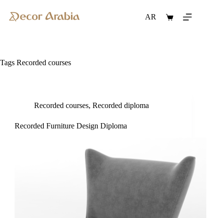
Skip
to
AR
Shopping
content
cart
Tags
Recorded courses
Recorded courses
,
Recorded diploma
Recorded Furniture Design Diploma